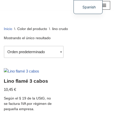
Spanish
Saltar
German
al
contenido
Inicio
\
Color del producto
\
lino crudo
Mostrando el único resultado
Lino flamé 3 cabos
10,45
€
Según el § 19 de la UStG, no
se factura IVA por régimen de
pequeña empresa.