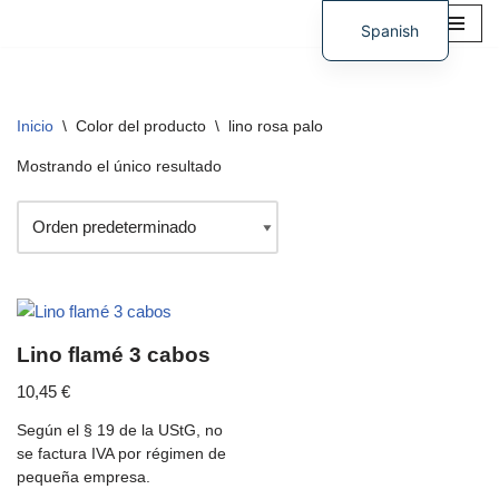
Spanish
Saltar
German
al
contenido
Inicio
\
Color del producto
\
lino rosa palo
Mostrando el único resultado
Lino flamé 3 cabos
10,45
€
Según el § 19 de la UStG, no
se factura IVA por régimen de
pequeña empresa.