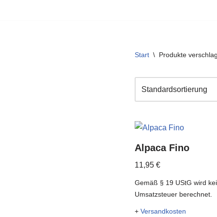
Zum
Inhalt
springen
Start
\
Produkte verschlagw
Alpaca Fino
11,95
€
Gemäß § 19 UStG wird ke
Umsatzsteuer berechnet.
+
Versandkosten