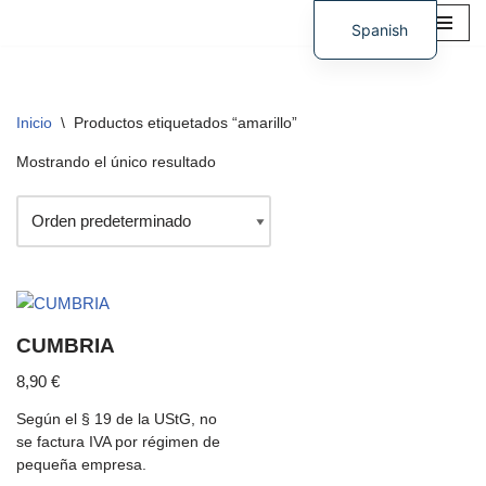
Spanish
Saltar
German
al
contenido
Inicio
\
Productos etiquetados “amarillo”
Mostrando el único resultado
CUMBRIA
8,90
€
Según el § 19 de la UStG, no
se factura IVA por régimen de
pequeña empresa.