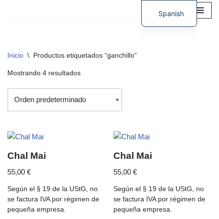
Spanish
Saltar
German
al
contenido
Inicio
\
Productos etiquetados “ganchillo”
Mostrando 4 resultados
Chal Mai
Chal Mai
55,00
€
55,00
€
Según el § 19 de la UStG, no
Según el § 19 de la UStG, no
se factura IVA por régimen de
se factura IVA por régimen de
pequeña empresa.
pequeña empresa.