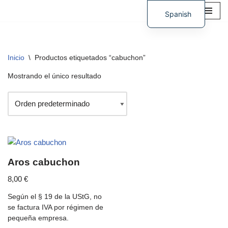
Spanish
Saltar
German
al
contenido
Inicio
\
Productos etiquetados “cabuchon”
Mostrando el único resultado
Aros cabuchon
8,00
€
Según el § 19 de la UStG, no
se factura IVA por régimen de
pequeña empresa.