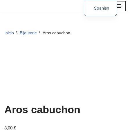
Spanish
Saltar
German
al
contenido
Inicio
\
Bijouterie
\
Aros cabuchon
Aros cabuchon
8,00
€