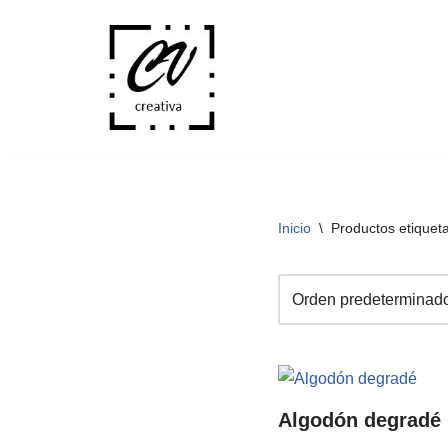
Saltar
al
contenido
Inicio
\
Productos etiqueta
Algodón degradé