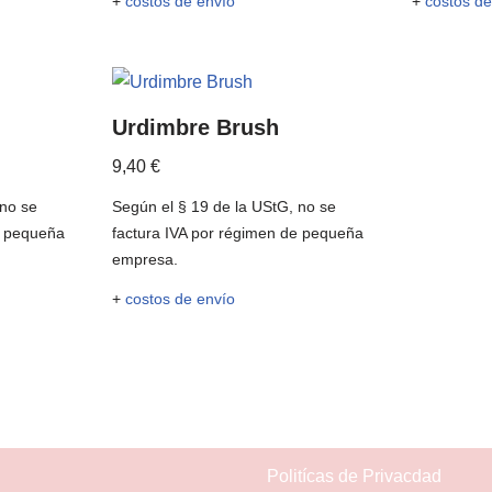
+
costos de envío
+
costos de
Urdimbre Brush
9,40
€
 no se
Según el § 19 de la UStG, no se
e pequeña
factura IVA por régimen de pequeña
empresa.
+
costos de envío
Politícas de Privacdad