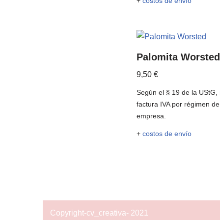
+
costos de envío
Palomita Worsted
9,50
€
Según el § 19 de la UStG,
factura IVA por régimen d
empresa.
+
costos de envío
Copyright-cv_creativa- 2021