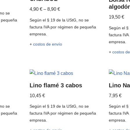
algodó
4,90
€
–
8,90
€
 no se
19,50
€
e pequeña
Según el § 19 de la UStG, no se
factura IVA por régimen de pequeña
Según el § 
empresa.
factura IV
empresa.
+
costos de envío
+
costos de
Lino flamé 3 cabos
Lino Na
10,45
€
7,95
€
 no se
Según el § 19 de la UStG, no se
Según el § 
e pequeña
factura IVA por régimen de pequeña
factura IV
empresa.
empresa.