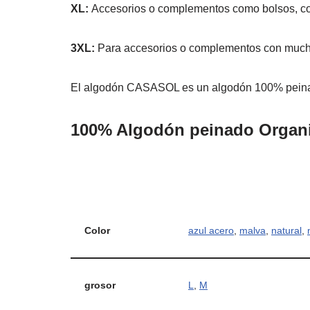
XL:
Accesorios o complementos como bolsos, coj
3XL:
Para accesorios o complementos con much
El algodón CASASOL es un algodón 100% peinad
100% Algodón peinado Organ
Color
azul acero
,
malva
,
natural
,
grosor
L
,
M