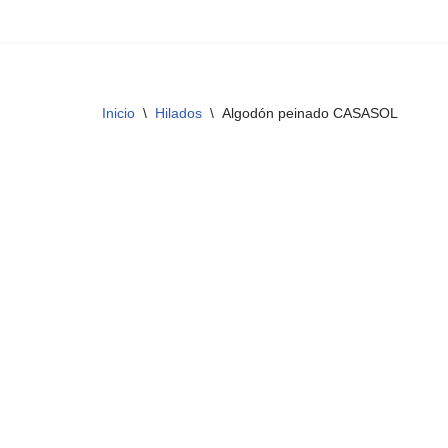
Saltar
al
contenido
Inicio
\
Hilados
\
Algodón peinado CASASOL