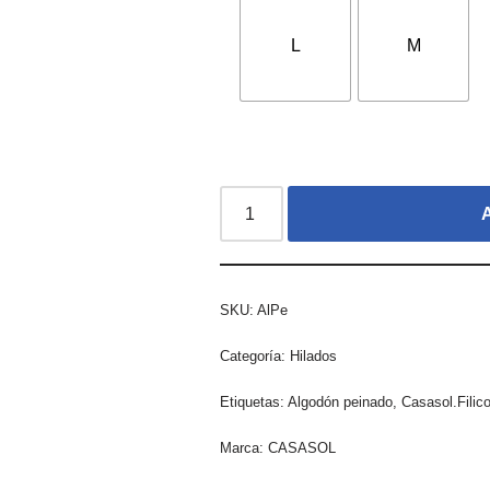
L
M
A
SKU:
AlPe
Categoría:
Hilados
Etiquetas:
Algodón peinado
,
Casasol.Filico
Marca:
CASASOL