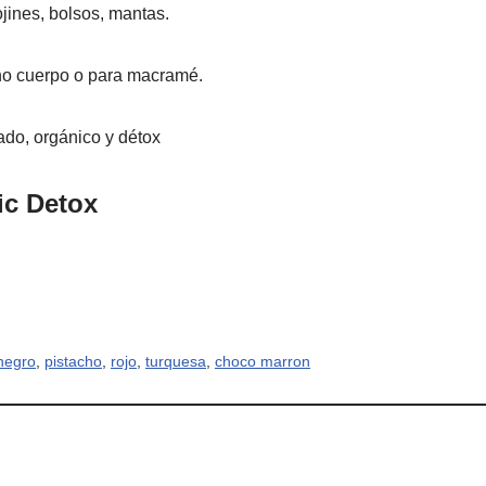
ines, bolsos, mantas.
o cuerpo o para macramé.
o, orgánico y détox
ic Detox
negro
,
pistacho
,
rojo
,
turquesa
,
choco marron