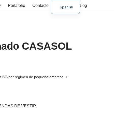
y
Portafolio
Contacto
Tienda
Blog
Spanish
German
inado CASASOL
ura IVA por régimen de pequeña empresa.
+
ENDAS DE VESTIR