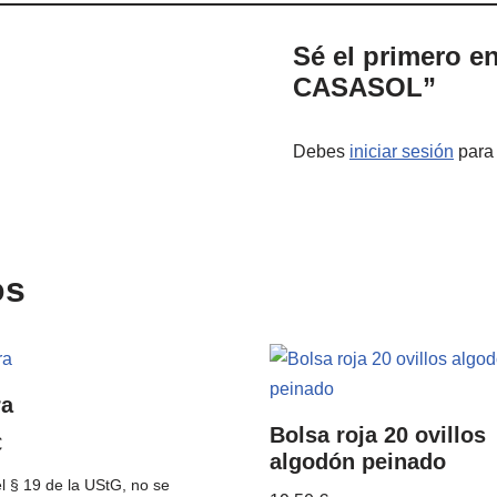
Sé el primero e
CASASOL”
Debes
iniciar sesión
para 
os
ra
Bolsa roja 20 ovillos
€
algodón peinado
l § 19 de la UStG, no se