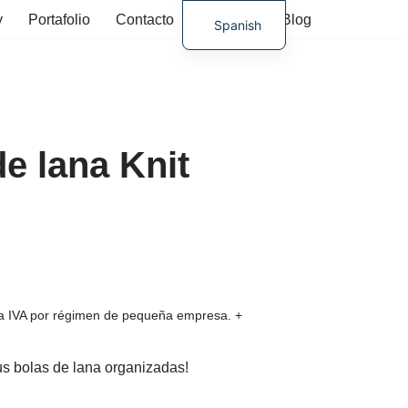
y
Portafolio
Contacto
Tienda
Blog
Spanish
German
e lana Knit
ura IVA por régimen de pequeña empresa.
+
us bolas de lana organizadas!