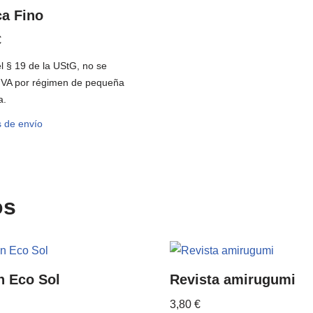
ca Fino
€
l § 19 de la UStG, no se
 IVA por régimen de pequeña
a.
s de envío
os
n Eco Sol
Revista amirugumi
3,80
€