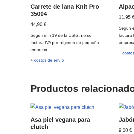
Carrete de lana Knit Pro
Alpa
35004
11,95
44,90
€
Según e
Según el § 19 de la UStG, no se
factura
factura IVA por régimen de pequeña
empres
empresa.
+
costo
+
costos de envío
Productos relacionad
Asa piel vegana para
Jabó
clutch
9,00
€