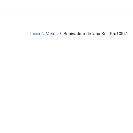
Saltar
al
contenido
Inicio
\
Varios
\
Bobinadora de lana Knit Pro10941