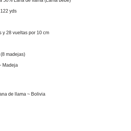
a 50% Lana de llama (Lama bebé)
 122 yds
 y 28 vueltas por 10 cm
 (8 madejas)
 ~ Madeja
ana de llama ~ Bolivia