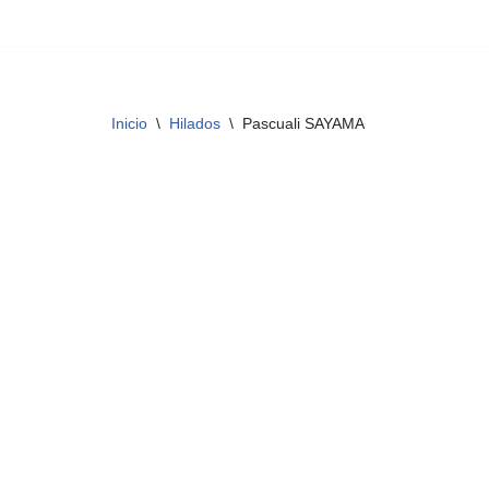
Saltar
al
contenido
Inicio
\
Hilados
\
Pascuali SAYAMA