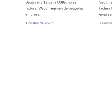
Según el § 19 de la UStG, no se
Según e
factura IVA por régimen de pequeña
factura
empresa.
empres
+
costos de envío
+
costo