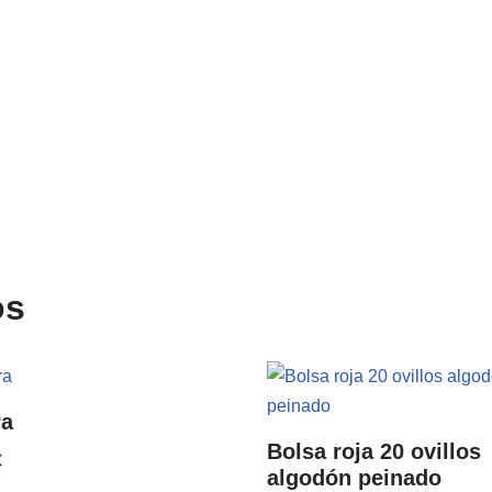
os
ra
Bolsa roja 20 ovillos
€
algodón peinado