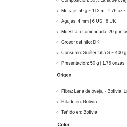
Composición:
50% Lana de ovej
Metraje:
50 g ~ 112 m | 1.76 oz ~
Agujas:
4 mm | 6 US | 8 UK
Muestra recomendada:
20 puntos
Grosor del hilo:
DK
Consumo:
Suéter talla S ~ 400 g
Presentación:
50 g | 1.76 onzas
Origen
Fibra:
Lana de oveja ~ Bolivia, L
Hilado en:
Bolivia
Teñido en:
Bolivia
Color