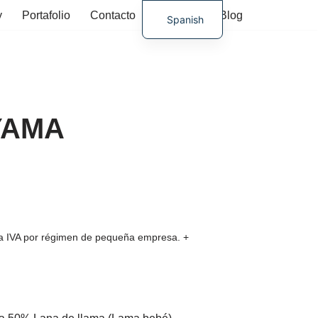
y
Portafolio
Contacto
Tienda
Blog
Spanish
German
AYAMA
ura IVA por régimen de pequeña empresa.
+