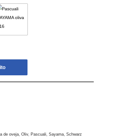
ito
na de oveja
,
Oliv
,
Pascuali
,
Sayama
,
Schwarz