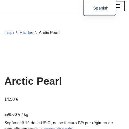
Spanish
Saltar
German
al
contenido
Inicio
\
Hilados
\
Arctic Pearl
Arctic Pearl
14,90
€
298,00
€
/
kg
Según el § 19 de la UStG, no se factura IVA por régimen de
pequeña empresa.
+
costos de envío